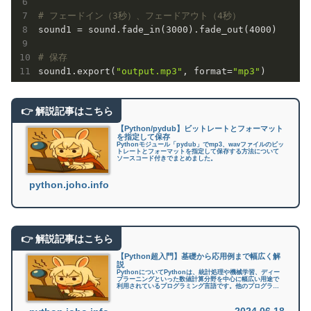
# フェードイン（3秒）、フェードアウト（4秒）
sound1 = sound.fade_in(
3000
).fade_out(
4000
)

# 保存
sound1.export(
"output.mp3"
, format=
"mp3"
)
【Python/pydub】ビットレートとフォーマット
を指定して保存
Pythonモジュール「pydub」でmp3、wavファイルのビッ
トレートとフォーマットを指定して保存する方法について
ソースコード付きでまとめました。
python.joho.info
【Python超入門】基礎から応用例まで幅広く解
説
PythonについてPythonは、統計処理や機械学習、ディー
プラーニングといった数値計算分野を中心に幅広い用途で
利用されているプログラミング言語です。他のプログラミ
ング言語と比較して「コードが短くて読みやすい、書きや
すい」「ライブラリが豊...