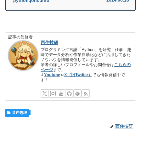
2024.06.18
python.joho.info
記事の監修者
西住技研
プログラミング言語「Python」を研究、仕事、趣
味でデータ分析や作業自動化などに活用してきた
ノウハウを情報発信しています。
筆者の詳しいプロフィールやお問合せは
こちらの
ページ
まで。
⇓
Youtube
や
X（旧Twitter）
でも情報発信中で
す！
音声処理
西住技研