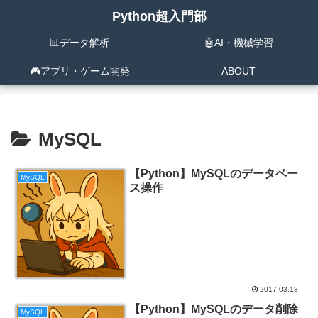
Python超入門部
📊データ解析
🤖AI・機械学習
🎮️アプリ・ゲーム開発
ABOUT
MySQL
【Python】MySQLのデータベー
MySQL
ス操作
2017.03.18
【Python】MySQLのデータ削除
MySQL