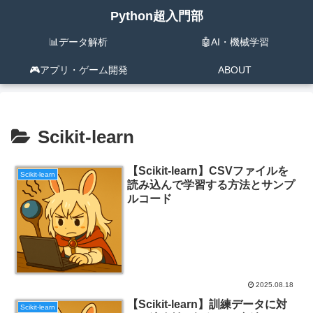
Python超入門部
📊データ解析
🤖AI・機械学習
🎮️アプリ・ゲーム開発
ABOUT
Scikit-learn
【Scikit-learn】CSVファイルを
Scikit-learn
読み込んで学習する方法とサンプ
ルコード
2025.08.18
【Scikit-learn】訓練データに対
Scikit-learn