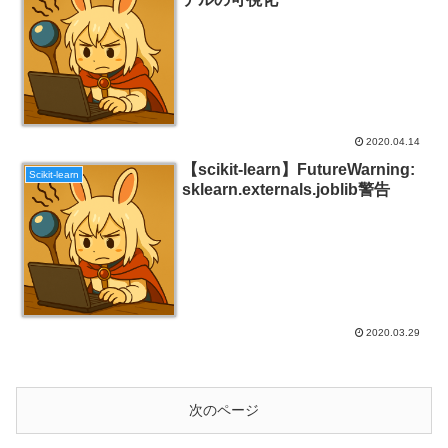
2020.04.14
【scikit-learn】FutureWarning:
Scikit-learn
sklearn.externals.joblib警告
2020.03.29
次のページ