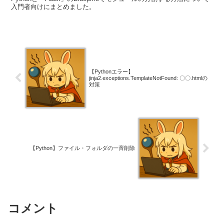
入門者向けにまとめました。
【Pythonエラー】
jinja2.exceptions.TemplateNotFound: 〇〇.htmlの
対策
【Python】ファイル・フォルダの一斉削除
コメント