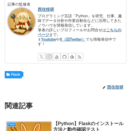
記事の監修者
西住技研
プログラミング言語「Python」を研究、仕事、趣
味でデータ分析や作業自動化などに活用してきた
ノウハウを情報発信しています。
筆者の詳しいプロフィールやお問合せは
こちらの
ページ
まで。
⇓
Youtube
や
X（旧Twitter）
でも情報発信中で
す！
Flask
西住技研
関連記事
【Python】Flaskのインストール
Flask
方法と動作確認テスト