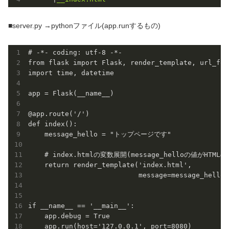
■server.py →pythonファイル(app.runするもの)
# -*- coding: utf-8 -*-

from flask import Flask, render_template, url_for
import time, datetime

app = Flask(__name__)

@app.route('/')

def index():

    message_hello = "トップページです"

    # index.htmlの変数展開(message_helloの値がHTMLの
    return render_template('index.html',

                           message=message_hello)

if __name__ == '__main__':

    app.debug = True

    app.run(host='127.0.0.1', port=8080)