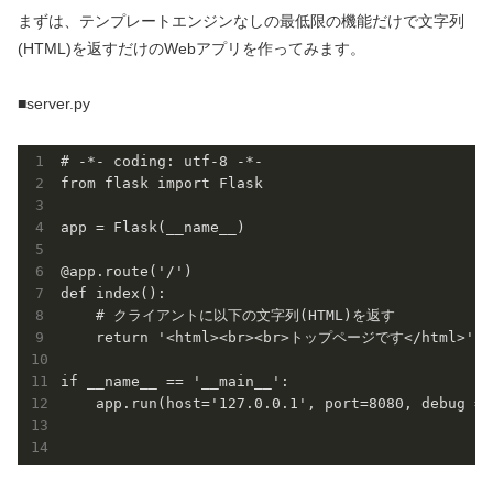
まずは、テンプレートエンジンなしの最低限の機能だけで文字列
(HTML)を返すだけのWebアプリを作ってみます。
■server.py
# -*- coding: utf-8 -*-

from flask import Flask

app = Flask(__name__)

@app.route('/')

def index():

    # クライアントに以下の文字列(HTML)を返す

    return '<html><br><br>トップページです</html>'

if __name__ == '__main__':

    app.run(host='127.0.0.1', port=8080, debug = T