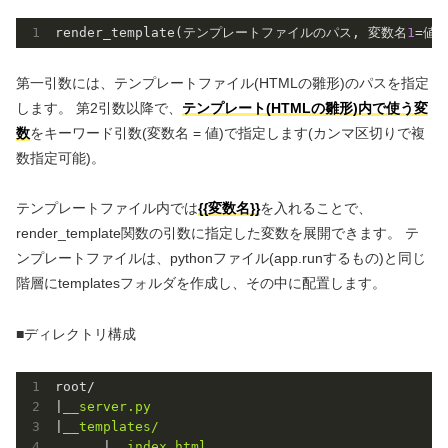
render_template(テンプレートファイルのパス, 変数名
1
=値1
第一引数には、テンプレートファイル(HTMLの雛形)のパスを指定
します。 第2引数以降で、
テンプレート(HTMLの雛形)内で使う変
数
をキーワード引数(変数名 = 値)で指定します(カンマ区切りで複
数指定可能)。
テンプレートファイル内では
{{変数名}}
を入れることで、
render_template関数の引数に指定した変数を展開できます。 テ
ンプレートファイルは、pythonファイル(app.runするもの)と同じ
階層にtemplatesフォルダを作成し、その中に配置します。
■ディレクトリ構成
root/

|
|
__templates/

|
__index.html