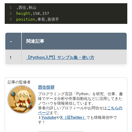
height
,
158
,
157
position
–
関連記事
1
【Python入門】サンプル集・使い方
記事の監修者
西住技研
プログラミング言語「Python」を研究、仕事、趣
味でデータ分析や作業自動化などに活用してきた
ノウハウを情報発信しています。
筆者の詳しいプロフィールやお問合せは
こちらの
ページ
まで。
⇓
Youtube
や
X（旧Twitter）
でも情報発信中で
す！