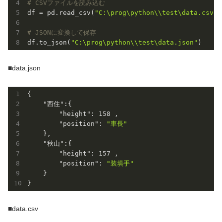
# CSVファイルを読み込む
df = pd.read_csv(
"C:\prog\python\\test\data.csv"
,
# JSONに変換して保存
df.to_json(
"C:\prog\python\\test\data.json"
■data.json
{

"西住"
:{

"height"
: 
158
 ,

"position"
: 
"車長"
    },

"秋山"
:{

"height"
: 
157
 ,

"position"
: 
"装填手"
    }

■data.csv