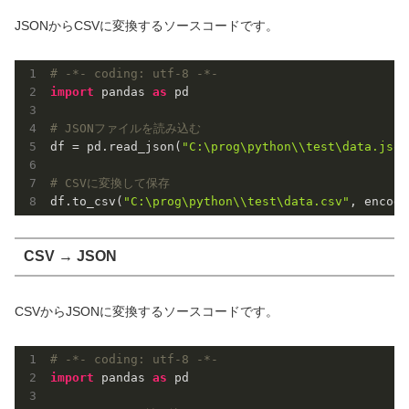
JSONからCSVに変換するソースコードです。
# -*- coding: utf-8 -*-
import
 pandas 
as
 pd

# JSONファイルを読み込む
df = pd.read_json(
"C:\prog\python\\test\data.json
# CSVに変換して保存
df.to_csv(
"C:\prog\python\\test\data.csv"
, encodi
CSV → JSON
CSVからJSONに変換するソースコードです。
# -*- coding: utf-8 -*-
import
 pandas 
as
 pd
