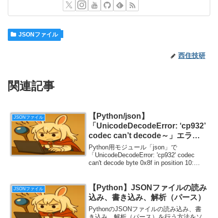
JSONファイル
西住技研
関連記事
【Python/json】
JSONファイル
「UnicodeDecodeError: ‘cp932’
codec can’t decode～」エラー
の対処方法
Python用モジュール「json」で
「UnicodeDecodeError: 'cp932' codec
can't decode byte 0x8f in position 10:
illegal multibyte sequence」...
【Python】JSONファイルの読み
JSONファイル
込み、書き込み、解析（パース）
PythonのJSONファイルの読み込み、書
き込み、解析（パース）を行う方法をソ