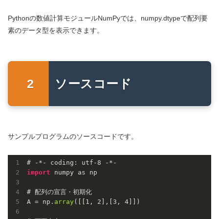
Pythonの数値計算モジュールNumPyでは、numpy.dtypeで配列要
素のデータ型を表示できます。
ソースコード
サンプルプログラムのソースコードです。
# -*- coding: utf
-8
import
 numpy as np

# 配列の宣言・初期化

A = np.
array
([[
1
, 
2
],[
3
, 
4
]])
