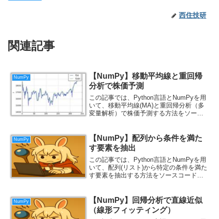
西住技研
関連記事
【NumPy】移動平均線と重回帰
NumPy
分析で株価予測
この記事では、Python言語とNumPyを用
いて、移動平均線(MA)と重回帰分析（多
変量解析）で株価予測する方法をソース
コード付きで解説します。
【NumPy】配列から条件を満た
NumPy
す要素を抽出
この記事では、Python言語とNumPyを用
いて、配列(リスト)から特定の条件を満た
す要素を抽出する方法をソースコード付
きで解説します。
【NumPy】回帰分析で直線近似
NumPy
（線形フィッティング）