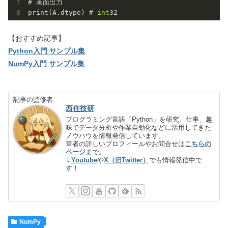
# 画面出力

print(A.dtype) # 
int
32
【おすすめ記事】
Python入門 サンプル集
NumPy入門 サンプル集
記事の監修者
西住技研
プログラミング言語「Python」を研究、仕事、趣
味でデータ分析や作業自動化などに活用してきた
ノウハウを情報発信しています。
筆者の詳しいプロフィールやお問合せは
こちらの
ページ
まで。
⇓
Youtube
や
X（旧Twitter）
でも情報発信中で
す！
NumPy