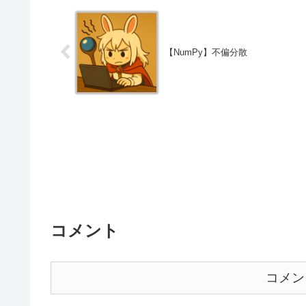
【NumPy】不偏分散
コメント
コメン