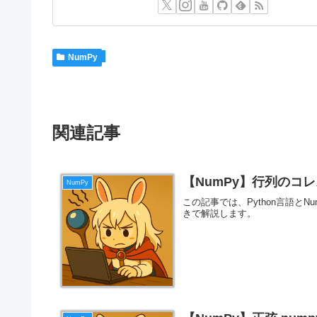
NumPy
関連記事
【NumPy】行列のコレスキー
NumPy
この記事では、Python言語と
きで解説します。