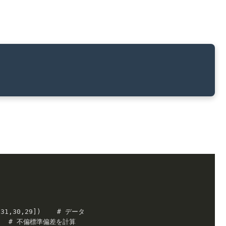
,
31
,
30
,
29
])    # データ

     # 不偏標準偏差を計算
