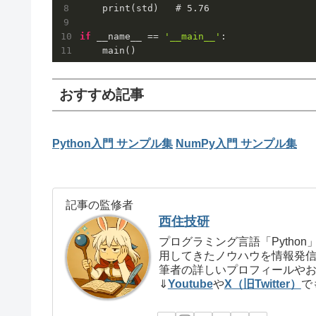
    print(std)   # 
5.76
if
 __name__ == 
'__main__'
:

    main()
おすすめ記事
Python入門 サンプル集
NumPy入門 サンプル集
記事の監修者
西住技研
プログラミング言語「Pyth
用してきたノウハウを情報発
筆者の詳しいプロフィールや
⇓
Youtube
や
X（旧Twitter）
で