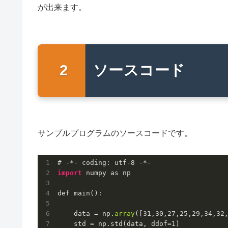
が出来ます。
ソースコード
サンプルプログラムのソースコードです。
# -*- coding: utf
-8
import
 numpy as np

def main():

    data = np.
array
([
31
,
30
,
27
,
25
,
29
,
34
,
32
    std = np.std(data, ddof=
1
)         