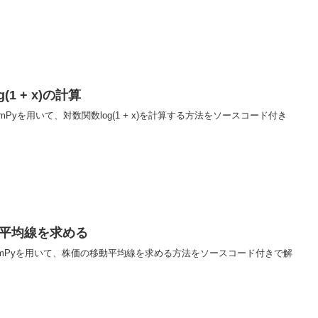
(1 + x)の計算
umPyを用いて、対数関数log(1 + x)を計算する方法をソースコード付き
動平均線を求める
NumPyを用いて、株価の移動平均線を求める方法をソースコード付きで解