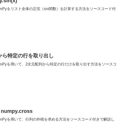
sin(x)
NumPyをリスト全体の正弦（sin関数）を計算する方法をソースコード付
列から特定の行を取り出し
NumPyを用いて、2次元配列から特定の行だけを取り出す方法をソースコ
umpy.cross
NumPyを用いて、行列の外積を求める方法をソースコード付きで解説し