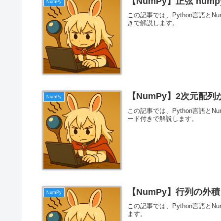
【NumPy】正弦 numpy.
NumPy
この記事では、Python言語と
きで解説します。
【NumPy】2次元配
NumPy
この記事では、Python言語と
ード付きで解説します。
【NumPy】行列の外積 n
NumPy
この記事では、Python言語と
ます。