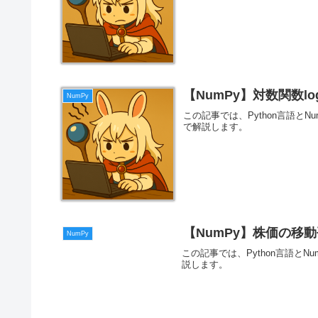
【NumPy】対数関数log
NumPy
この記事では、Python言語とN
で解説します。
【NumPy】株価の移
NumPy
この記事では、Python言語と
説します。