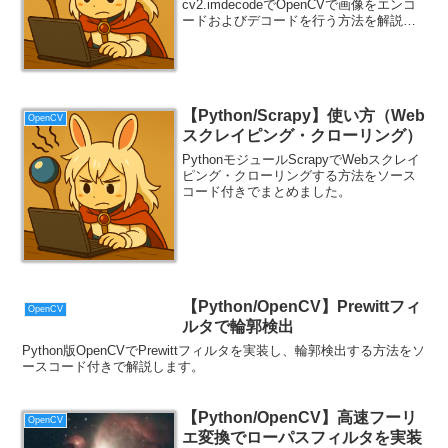
cv2.imdecodeでOpenCVで画像をエンコ
ードおよびデコードを行う方法を解説し
ます。画像の圧縮（エンコード）と復号
（デコード）Python版OpenCVの
cv2.imencod...
【Python/Scrapy】使い方（Web
OpenCV
スクレイピング・クローリング）
PythonモジュールScrapyでWebスクレイ
ピング・クローリングする方法をソース
コード付きでまとめました。
【Python/OpenCV】Prewittフィ
OpenCV
ルタで輪郭検出
Python版OpenCVでPrewittフィルタを実装し、輪郭検出する方法をソ
ースコード付きで解説します。
【Python/OpenCV】高速フーリ
OpenCV
エ変換でローパスフィルタを実装