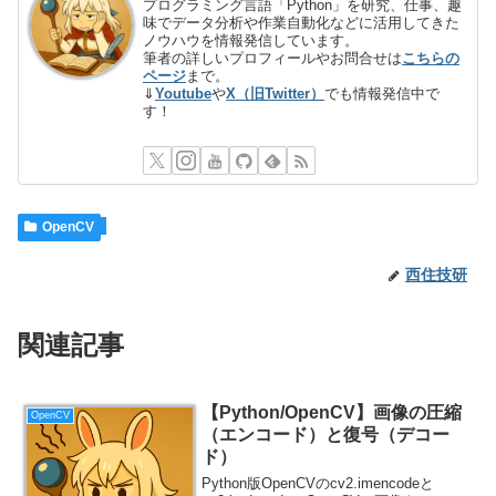
プログラミング言語「Python」を研究、仕事、趣
味でデータ分析や作業自動化などに活用してきた
ノウハウを情報発信しています。
筆者の詳しいプロフィールやお問合せは
こちらの
ページ
まで。
⇓
Youtube
や
X（旧Twitter）
でも情報発信中で
す！
OpenCV
西住技研
関連記事
【Python/OpenCV】画像の圧縮
OpenCV
（エンコード）と復号（デコー
ド）
Python版OpenCVのcv2.imencodeと