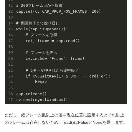
# 200フレーム目から取得

cap.set(cv.CAP_PROP_POS_FRAMES, 200)

# 動画終了まで繰り返し

while(cap.isOpened()):

    # フレームを取得

    ret, frame = cap.read()

    # フレームを表示

    cv.imshow("Frame", frame)

    # qキーが押されたら途中終了

    if cv.waitKey(1) & 0xFF == ord('q'):

        break

cap.release()

cv.destroyAllWindows()
ただし、総フレーム数以上の値を現在位置に設定するとそれ以上
のフレームは存在しないため、read()はFalseとNoneを返します。