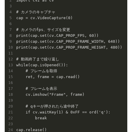
import cv2 as cv

# カメラのキャプチャ

cap = cv.VideoCapture(0)

# カメラのfps、サイズを変更

print(cap.set(cv.CAP_PROP_FPS, 60))

print(cap.set(cv.CAP_PROP_FRAME_WIDTH, 640))

print(cap.set(cv.CAP_PROP_FRAME_HEIGHT, 480))

# 動画終了まで繰り返し

while(cap.isOpened()):

    # フレームを取得

    ret, frame = cap.read()

    # フレームを表示

    cv.imshow("Frame", frame)

    # qキーが押されたら途中終了

    if cv.waitKey(1) & 0xFF == ord('q'):

        break

cap.release()
