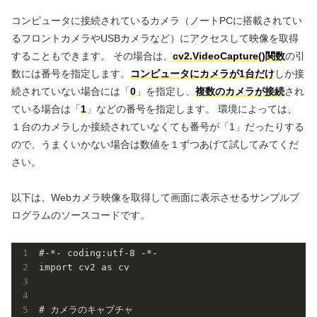
コンピュータに接続されているカメラ（ノートPCに搭載されてい
るフロントカメラやUSBカメラなど）にアクセスして映像を取得
することもできます。 その場合は、
cv2.VideoCapture()関数
の引
数には番号を指定します。
コンピュータにカメラが1台だけ
しか接
続されていない場合には「
0
」を指定し、
複数のカメラが接続
され
ている場合は「
1
」などの番号を指定します。 環境によっては、
１台のカメラしか接続されていなくても番号が「1」だったりする
ので、うまくいかない場合は数値を１ずつあげて試してみてくだ
さい。
以下は、Webカメラ映像を取得して画面に表示させるサンプルプ
ログラムのソースコードです。
#-*- coding:utf-8 -*-

import cv2 as cv

# カメラのキャプチャ
