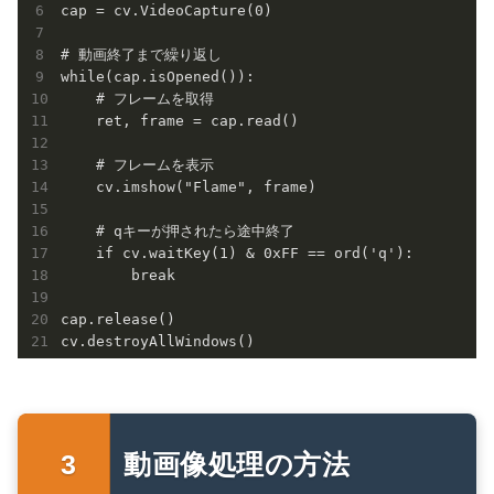
cap = cv.VideoCapture(0)

# 動画終了まで繰り返し

while(cap.isOpened()):

    # フレームを取得

    ret, frame = cap.read()

    # フレームを表示

    cv.imshow("Flame", frame)

    # qキーが押されたら途中終了

    if cv.waitKey(1) & 0xFF == ord('q'):

        break

cap.release()

cv.destroyAllWindows()
動画像処理の方法