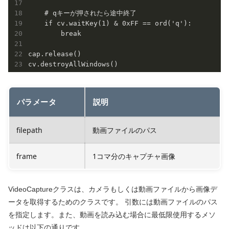
    # qキーが押されたら途中終了

    if cv.waitKey(1) & 0xFF == ord('q'):

        break

cap.release()

cv.destroyAllWindows()
パラメータ
説明
filepath
動画ファイルのパス
frame
1コマ分のキャプチャ画像
VideoCaptureクラスは、カメラもしくは動画ファイルから画像デ
ータを取得するためのクラスです。 引数には動画ファイルのパス
を指定します。また、動画を読み込む場合に最低限使用するメソ
ッドは以下の通りです。