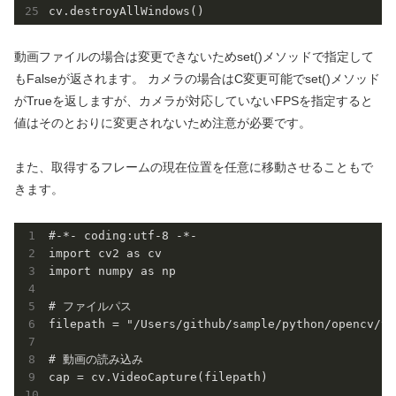
cv.destroyAllWindows()
動画ファイルの場合は変更できないためset()メソッドで指定して
もFalseが返されます。 カメラの場合はC変更可能でset()メソッド
がTrueを返しますが、カメラが対応していないFPSを指定すると
値はそのとおりに変更されないため注意が必要です。
また、取得するフレームの現在位置を任意に移動させることもで
きます。
#-*- coding:utf-8 -*-

import cv2 as cv

import numpy as np

# ファイルパス

filepath = "/Users/github/sample/python/opencv/vi
# 動画の読み込み

cap = cv.VideoCapture(filepath)
