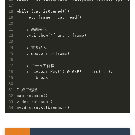
while (cap.isOpened()):

    ret, frame = cap.read()

    # 画面表示

    cv.imshow('frame', frame)

    # 書き込み

    video.write(frame)

    # キー入力待機

    if cv.waitKey(1) & 0xFF == ord('q'):

        break

# 終了処理

cap.release()

video.release()

cv.destroyAllWindows()