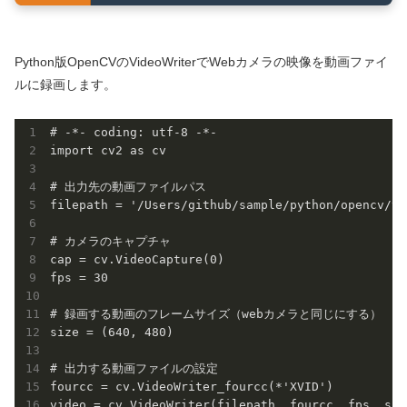
Python版OpenCVのVideoWriterでWebカメラの映像を動画ファイ
ルに録画します。
# -*- coding: utf-8 -*-

import cv2 as cv

# 出力先の動画ファイルパス

filepath = '/Users/github/sample/python/opencv/vi
# カメラのキャプチャ

cap = cv.VideoCapture(0)

fps = 30

# 録画する動画のフレームサイズ（webカメラと同じにする）

size = (640, 480)

# 出力する動画ファイルの設定

fourcc = cv.VideoWriter_fourcc(*'XVID')

video = cv.VideoWriter(filepath, fourcc, fps, size