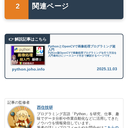
関連ページ
PythonとOpenCVで画像処理プログラミング超
入門
Python版OpenCVで画像処理プログラミングを行う方法を
入門者向けにソースコード付きで解説するページです。
2025.11.03
python.joho.info
記事の監修者
西住技研
プログラミング言語「Python」を研究、仕事、趣
味でデータ分析や作業自動化などに活用してきた
ノウハウを情報発信しています。
筆者の詳しいプロフィールやお問合せは
こちらの