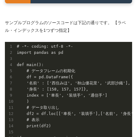
サンプルプログラムのソースコードは下記の通りです。 【ラベ
ル・インデックスを1つずつ指定】
# -*- coding: utf-8 -*-

import pandas as pd

def main():

    # データフレームの初期化

    df = pd.DataFrame({

    '名前' : ['西住みほ', '秋山優花里', '武部沙織'],

    '身長' : [158, 157, 157]},

    index = ['車長', '装填手', '通信手']

    )

    # データ取り出し

    df2 = df.loc[['車長', '装填手'],['名前', '身長']]
    # 表示

    print(df2)
