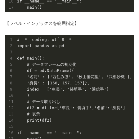
if __name__ == "__main__":

【ラベル・インデックスを範囲指定】
# -*- coding: utf-8 -*-

import pandas as pd

def main():

    # データフレームの初期化

    df = pd.DataFrame({

    '名前' : ['西住みほ', '秋山優花里', '武部沙織'],

    '身長' : [158, 157, 157]},

    index = ['車長', '装填手', '通信手']

    )

    # データ取り出し

    df2 = df.loc['車長':'装填手','名前':'身長']

    # 表示

    print(df2)

if __name__ == "__main__":
