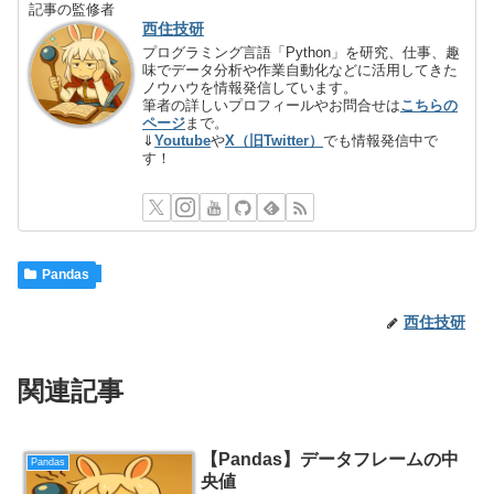
記事の監修者
西住技研
プログラミング言語「Python」を研究、仕事、趣
味でデータ分析や作業自動化などに活用してきた
ノウハウを情報発信しています。
筆者の詳しいプロフィールやお問合せは
こちらの
ページ
まで。
⇓
Youtube
や
X（旧Twitter）
でも情報発信中で
す！
Pandas
西住技研
関連記事
【Pandas】データフレームの中
Pandas
央値