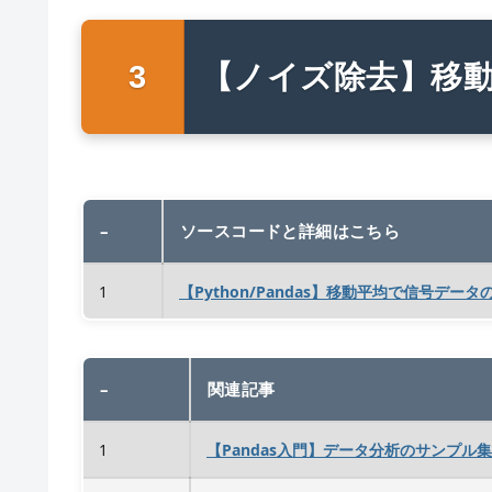
【ノイズ除去】移
–
ソースコードと詳細はこちら
1
【Python/Pandas】移動平均で信号デー
–
関連記事
1
【Pandas入門】データ分析のサンプル集