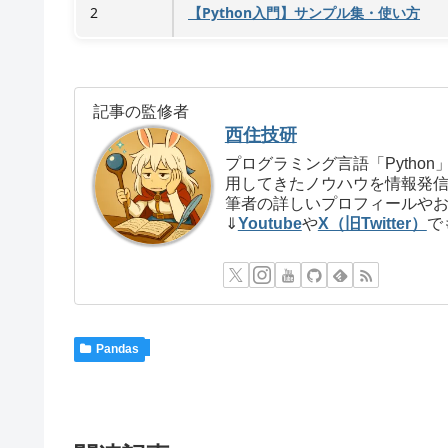
2
【Python入門】サンプル集・使い方
記事の監修者
西住技研
プログラミング言語「Pyth
用してきたノウハウを情報発
筆者の詳しいプロフィールや
⇓
Youtube
や
X（旧Twitter）
で
Pandas