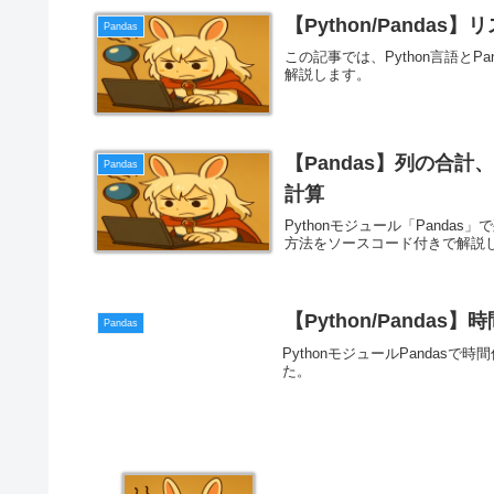
【Python/Panda
Pandas
この記事では、Python言語と
解説します。
【Pandas】列の合
Pandas
計算
Pythonモジュール「Pand
方法をソースコード付きで解説
【Python/Panda
Pandas
PythonモジュールPanda
た。