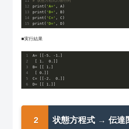
# 状態方程式の各行列
print(
'A='
, A)

print(
'B='
, B)

print(
'C='
, C)

print(
'D='
, D)
■実行結果
A= [[
-5.
-1.
]

 [ 
1.
0.
]]

B= [[ 
1.
]

 [ 
0.
]]

C= [[
-2.
0.
]]

D= [[ 
1.
]]
状態方程式 → 伝達