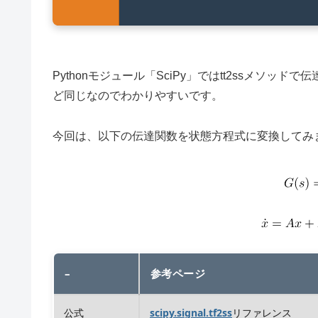
Pythonモジュール「SciPy」ではtt2ssメソッド
ど同じなのでわかりやすいです。
今回は、以下の伝達関数を状態方程式に変換してみ
–
参考ページ
公式
scipy.signal.tf2ss
リファレンス