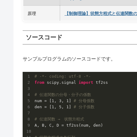
原理
【制御理論】状態方程式と伝達関数
ソースコード
サンプルプログラムのソースコードです。
# -*- coding: utf-8 -*-
from
 scipy.signal 
import
 tf2ss

# 伝達関数の分母・分子の係数
num = [
1
, 
3
, 
1
] 
# 分母係数
den = [
1
, 
5
, 
1
] 
# 分子係数
# 伝達関数 →　状態方程式
A, B, C, D = tf2ss(num, den)
