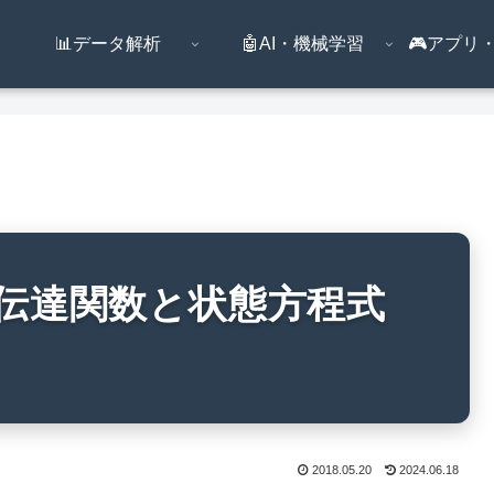
📊データ解析
🤖AI・機械学習
🎮️アプ
Py】伝達関数と状態方程式
2018.05.20
2024.06.18