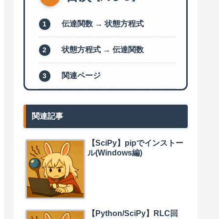
伝達関数 → 状態方程式
状態方程式 → 伝達関数
関連ページ
関連記事
【SciPy】pipでインストー
ル(Windows編)
【Python/SciPy】RLC回