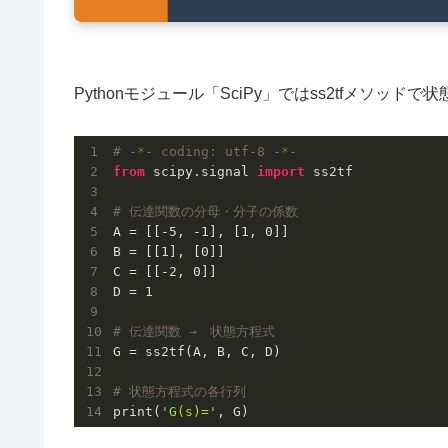
Pythonモジュール「SciPy」ではss2tfメソッド
# -*- coding: utf-8 -*-
from
 scipy.signal 
import
 ss2tf

# 伝達関数の分母・分子の係数
A = [[
-5
, 
-1
], [
1
, 
0
]]

B = [[
1
], [
0
]]

C = [[
-2
, 
0
]]

D = 
1
# 伝達関数 →　状態方程式
G = ss2tf(A, B, C, D)

# 状態方程式の各行列
print(
'G(s)='
, G)