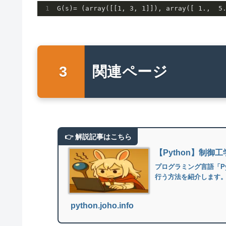
G(s)= (array([[
1
, 
3
, 
1
]]), array([ 
1.
,  
5
関連ページ
【Python】制
プログラミング言語「P
行う方法を紹介します
python.joho.info