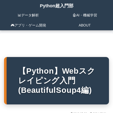
Python超入門部
📊データ解析
🤖AI・機械学習
🎮️アプリ・ゲーム開発
ABOUT
【Python】Webスク
レイピング入門
(BeautifulSoup4編)