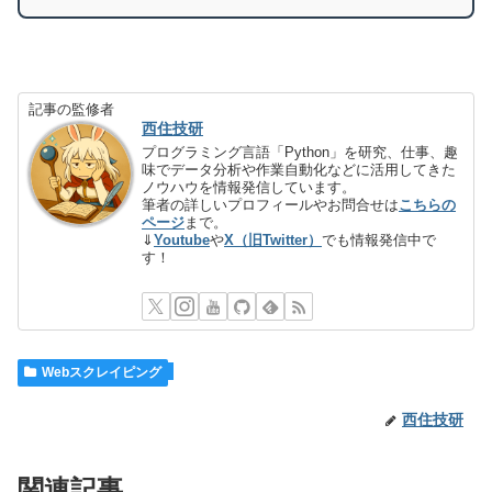
記事の監修者
西住技研
プログラミング言語「Python」を研究、仕事、趣
味でデータ分析や作業自動化などに活用してきた
ノウハウを情報発信しています。
筆者の詳しいプロフィールやお問合せは
こちらの
ページ
まで。
⇓
Youtube
や
X（旧Twitter）
でも情報発信中で
す！
Webスクレイピング
西住技研
関連記事