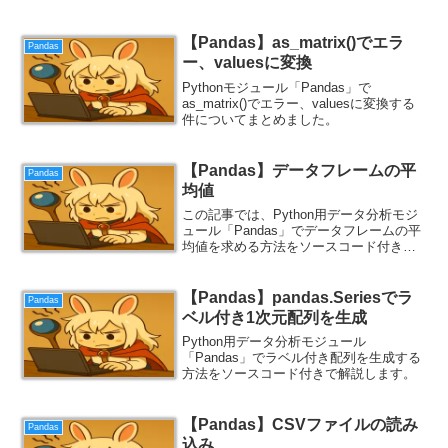
【Pandas】as_matrix()でエラ
Pandas
ー、valuesに変換
Pythonモジュール「Pandas」で
as_matrix()でエラー、valuesに変換する
件についてまとめました。
【Pandas】データフレームの平
Pandas
均値
この記事では、Python用データ分析モジ
ュール「Pandas」でデータフレームの平
均値を求める方法をソースコード付きで
解説します。
【Pandas】pandas.Seriesでラ
Pandas
ベル付き1次元配列を生成
Python用データ分析モジュール
「Pandas」でラベル付き配列を生成する
方法をソースコード付きで解説します。
【Pandas】CSVファイルの読み
Pandas
込み