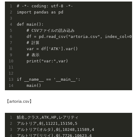
# -*- coding: utf-8 -*-

import pandas as pd

def main():

    # CSVファイルの読み込み

    df = pd.read_csv("artoria.csv", index_col=0)

    # 計算

    var = df['ATK'].var()

    # 表示

    print("var:",var)

if __name__ == '__main__':

【artoria.csv】
鯖名,クラス,ATK,HP,レアリティ

アルトリア,剣,11221,15150,5

アルトリア(オルタ),剣,10248,11589,4

アルトリア(リリイ),剣,7726,10623,4
