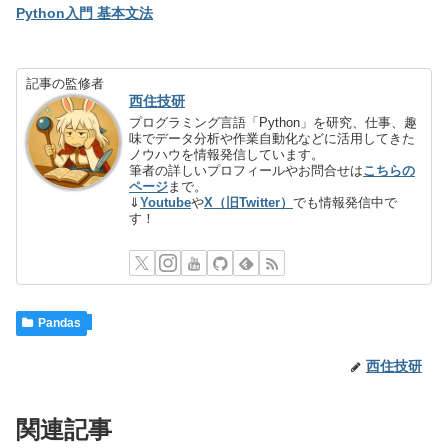
Python入門 基本文法
記事の監修者
西住技研
プログラミング言語「Python」を研究、仕事、趣
味でデータ分析や作業自動化などに活用してきた
ノウハウを情報発信しています。
筆者の詳しいプロフィールやお問合せは
こちらの
ページ
まで。
⇓
Youtube
や
X（旧Twitter）
でも情報発信中で
す！
Pandas
西住技研
関連記事