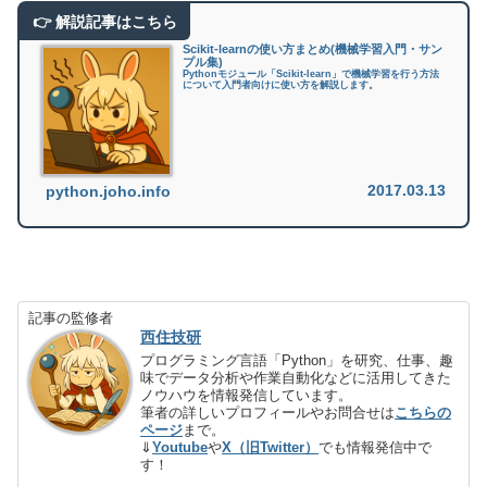
Scikit-learnの使い方まとめ(機械学習入門・サン
プル集)
Pythonモジュール「Scikit-learn」で機械学習を行う方法
について入門者向けに使い方を解説します。
2017.03.13
python.joho.info
記事の監修者
西住技研
プログラミング言語「Python」を研究、仕事、趣
味でデータ分析や作業自動化などに活用してきた
ノウハウを情報発信しています。
筆者の詳しいプロフィールやお問合せは
こちらの
ページ
まで。
⇓
Youtube
や
X（旧Twitter）
でも情報発信中で
す！