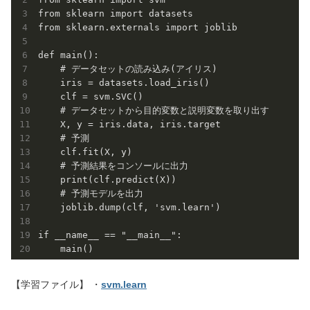
from sklearn import datasets

from sklearn.externals import joblib

def main():

    # データセットの読み込み(アイリス)

    iris = datasets.load_iris()

    clf = svm.SVC()

    # データセットから目的変数と説明変数を取り出す

    X, y = iris.data, iris.target

    # 予測

    clf.fit(X, y)

    # 予測結果をコンソールに出力

    print(clf.predict(X))

    # 予測モデルを出力

    joblib.dump(clf, 'svm.learn') 

if __name__ == "__main__":

【学習ファイル】 ・
svm.learn