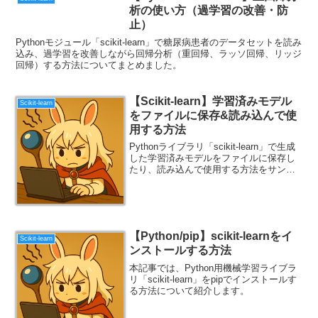
析の使い方（過学習の改善・防
止）
Pythonモジュール「scikit-learn」で糖尿病患者のデータセットを読み
込み、過学習を改善しながら回帰分析（重回帰、ラッソ回帰、リッジ
回帰）する方法についてまとめました。
【Scikit-learn】学習済みモデル
Scikit-learn
をファイルに保存&読み込んで使
用する方法
Pythonライブラリ「scikit-learn」で生成
した学習済みモデルをファイルに保存し
たり、読み込んで使用する方法をサンプ
ルコード付きで解説します。
【Python/pip】scikit-learnをイ
Scikit-learn
ンストールする方法
本記事では、Python用機械学習ライブラ
リ「scikit-learn」をpipでインストールす
る方法について紹介します。