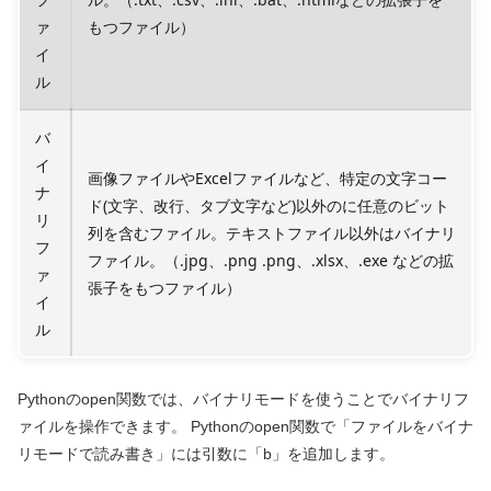
ァ
もつファイル）
イ
ル
バ
イ
画像ファイルやExcelファイルなど、特定の文字コー
ナ
ド(文字、改行、タブ文字など)以外のに任意のビット
リ
列を含むファイル。テキストファイル以外はバイナリ
フ
ファイル。（.jpg、.png .png、.xlsx、.exe などの拡
ァ
張子をもつファイル）
イ
ル
Pythonのopen関数では、バイナリモードを使うことでバイナリフ
ァイルを操作できます。 Pythonのopen関数で「ファイルをバイナ
リモードで読み書き」には引数に「b」を追加します。