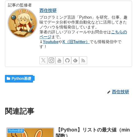
記事の監修者
西住技研
プログラミング言語「Python」を研究、仕事、趣
味でデータ分析や作業自動化などに活用してきた
ノウハウを情報発信しています。
筆者の詳しいプロフィールやお問合せは
こちらの
ページ
まで。
⇓
Youtube
や
X（旧Twitter）
でも情報発信中で
す！
Python基礎
西住技研
関連記事
【Python】リストの最大値（min
Python基礎
関数）