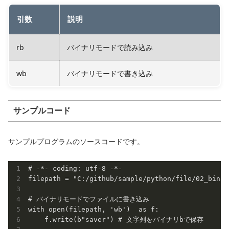
引数
説明
rb
バイナリモードで読み込み
wb
バイナリモードで書き込み
サンプルコード
サンプルプログラムのソースコードです。
# -*- coding: utf-8 -*-

filepath = "C:/github/sample/python/file/02_binar
# バイナリモードでファイルに書き込み

with open(filepath, 'wb')  as f:

    f.write(b"saver") # 文字列をバイナリbで保存
