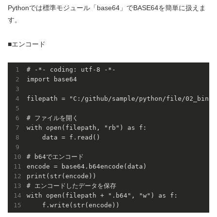
Pythonでは標準モジュール「base64」でBASE64を簡単に扱えま
す。
■エンコード
# -*- coding: utf-8 -*-

import base64

filepath = "C:/github/sample/python/file/02_binar
# ファイルを開く

with open(filepath, "rb") as f:

    data = f.read()

# b64でエンコード

encode = base64.b64encode(data)

print(str(encode))

# エンコードしたデータを保存

with open(filepath + ".b64", "w") as f:
