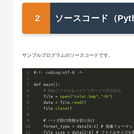
ソースコード（Pyth
サンプルプログラムのソースコードです。
#-*- coding:utf
-8
 -*-

def main():

# bmpファイルをバイナリモードで読み込み
    file = 
open
(
"color.bmp"
,
"rb"
)

    data = file.
read
()

    file.
close
()

    # ヘッダ部の情報を切り分け

    format_type = data[
0
:
2
] # 画像フォーマッ
    file_size = data[
2
:
6
] # ファイルサイズを取