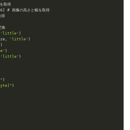
を取得

26
] # 画像の高さと幅を取得

得

換

 
'little'
)

ize, 
'little'
)

'
)

le'
)

 
'little'
)

]"
)

byte]"
)
