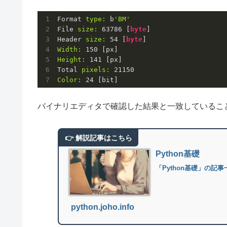
Format 
type:
 b
'BM'
File 
size:
63786
 [
byte
]

Header 
size:
54
 [
byte
Width:
150
Height:
141
 [px]

Total 
pixels:
21150
Color:
24
バイナリエディタで確認した結果と一致しているこ
Python基礎
「Python基礎」の記
python.joho.info