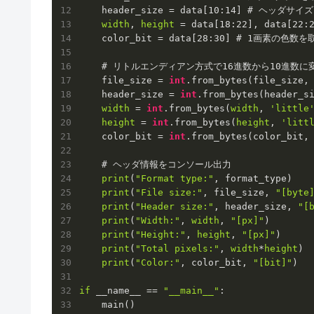
    header_size = data[
10
:
14
] # ヘッダサイズ
width
, 
height
 = data[
18
:
22
], data[
22
:
    color_bit = data[
28
:
30
] # 
1
画素の色数を取
    # リトルエンディアン方式で
16
進数から
10
進数に変
    file_size = 
int
.from_bytes(file_size,
    header_size = 
int
.from_bytes(header_s
width
 = 
int
.from_bytes(
width
, 
'little
height
 = 
int
.from_bytes(
height
, 
'litt
    color_bit = 
int
.from_bytes(color_bit,
    # ヘッダ情報をコンソール出力

print
(
"Format type:"
, format_type)

print
(
"File size:"
, file_size, 
"[byte
print
(
"Header size:"
, header_size, 
"[
print
(
"Width:"
, 
width
, 
"[px]"
)

print
(
"Height:"
, 
height
, 
"[px]"
)

print
(
"Total pixels:"
, 
width
*
height
)

print
(
"Color:"
, color_bit, 
"[bit]"
)

if
 __name__ == 
"__main__"
:
