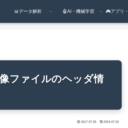
📊データ解析
🤖AI・機械学習
🎮️アプ
P画像ファイルのヘッダ情
2017.07.05
2024.07.02