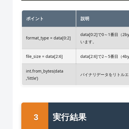
ポイント
説明
data[0:2]で0～1番
format_type = data[0:2]
います。
file_size = data[2:6]
data[2:6]で2～5番
int.from_bytes(data
バイナリデータをリトルエ
,’little’)
実行結果