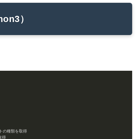
on3）
トの種類を取得

得
