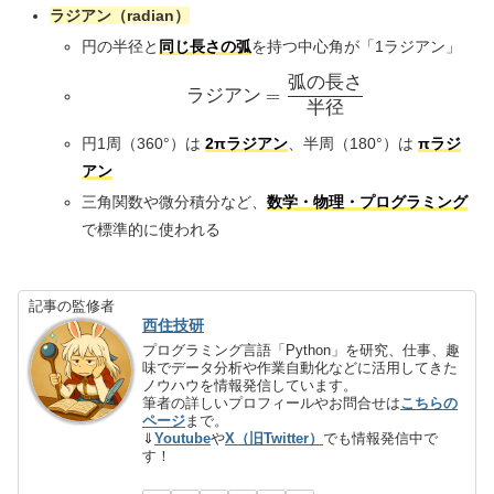
ラジアン（radian）
円の半径と
同じ長さの弧
を持つ中心角が「1ラジアン」
弧の長さ
\text{ラジアン} = \frac
ラジアン
=
半径
円1周（360°）は
2πラジアン
、半周（180°）は
πラジ
アン
三角関数や微分積分など、
数学・物理・プログラミング
で標準的に使われる
記事の監修者
西住技研
プログラミング言語「Python」を研究、仕事、趣
味でデータ分析や作業自動化などに活用してきた
ノウハウを情報発信しています。
筆者の詳しいプロフィールやお問合せは
こちらの
ページ
まで。
⇓
Youtube
や
X（旧Twitter）
でも情報発信中で
す！