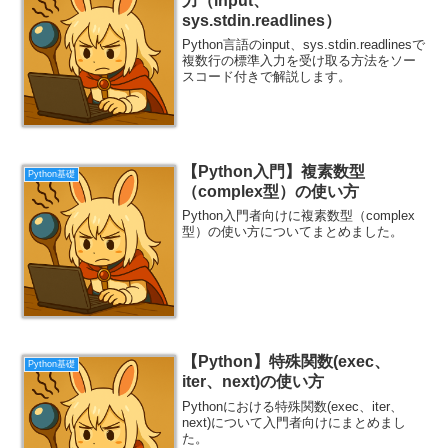
力（input、
sys.stdin.readlines）
Python言語のinput、sys.stdin.readlinesで
複数行の標準入力を受け取る方法をソー
スコード付きで解説します。
【Python入門】複素数型
Python基礎
（complex型）の使い方
Python入門者向けに複素数型（complex
型）の使い方についてまとめました。
【Python】特殊関数(exec、
Python基礎
iter、next)の使い方
Pythonにおける特殊関数(exec、iter、
next)について入門者向けにまとめまし
た。