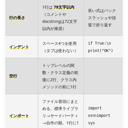
1行は
79文字以内
長い式はバック
（コメントや
行の長さ
スラッシュや括
docstringは72文字
弧で折り返す
以内が推奨）
スペース4つを使用
if True:\n
インデント
（タブは使わない）
print("OK")
トップレベルの関
数・クラス定義の前
空行
後に2行、クラス内
メソッドの前に1行
ファイル冒頭にまと
める。標準ライブラ
import
\n
インポート
リ→サードパーティ
os
import
→自作の順。1行に1
sys