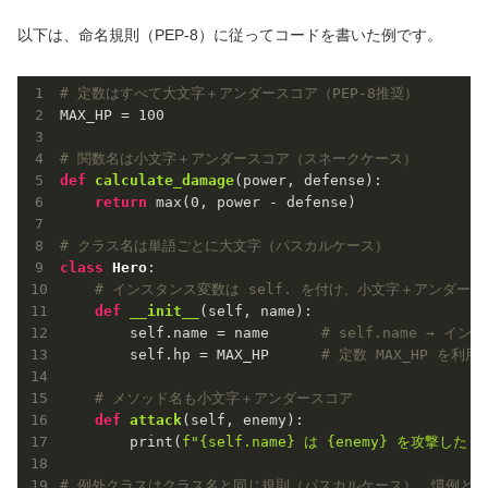
以下は、命名規則（PEP-8）に従ってコードを書いた例です。
# 定数はすべて大文字＋アンダースコア（PEP-8推奨）
MAX_HP = 
100
# 関数名は小文字＋アンダースコア（スネークケース）
def
calculate_damage
(power, defense)
:
return
 max(
0
, power - defense)

# クラス名は単語ごとに大文字（パスカルケース）
class
Hero
:
# インスタンス変数は self. を付け、小文字＋アンダース
def
__init__
(self, name)
:
        self.name = name      
# self.name →
        self.hp = MAX_HP      
# 定数 MAX_HP を利用
# メソッド名も小文字＋アンダースコア
def
attack
(self, enemy)
:
        print(
f"
{self.name}
 は 
{enemy}
 を攻撃した！
# 例外クラスはクラス名と同じ規則（パスカルケース）、慣例として