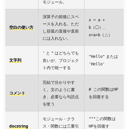
モジュール。
演算子の前後にスペ
x = a +
ースを入れる。ただ
空白の使い方
（◯）、
b
し括弧の直後や直前
（△）
x=a+b
には入れない。
と
はどちらでも
'
"
または
"Hello"
文字列
良いが、プロジェク
'Hello'
ト内で統一する
完結で分かりやす
く。文のように書
# この関数はHP
コメント
き、必要なら句読点
を回復する
を使う
モジュール・クラ
"""この関数は
docstring
ス・関数には三重引
HPを回復す