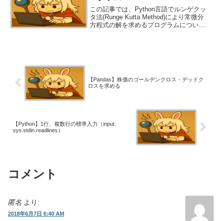
この記事では、Python言語でルンゲクッ
タ法(Runge Kutta Method)により常微分
方程式の解を求めるプログラムについて
ソースコード付きで解説します。
【Pandas】株価のゴールデンクロス・デッドク
ロスを求める
【Python】1行、複数行の標準入力（input、
sys.stdin.readlines）
コメント
匿名
より:
2018年6月7日 6:40 AM