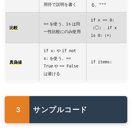
用符で説明を書く
る。"""
if x == 0:
を使う。
は同
==
is
比較
（◯）、
if x
一性比較にのみ使用
（×）
is 0:
や
if x:
if not
を使う。
x:
==
真偽値
if items:
や
True
== False
は避ける
サンプルコード