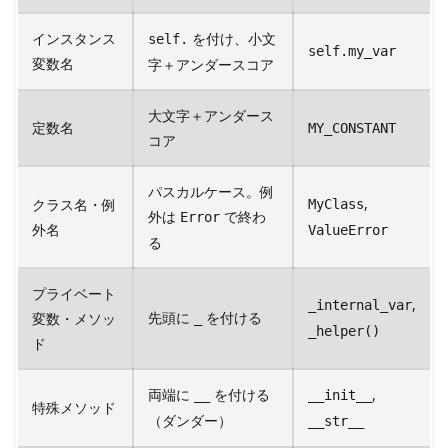
インスタンス
を付け、小文
self.
self.my_var
変数名
字＋アンダースコア
大文字＋アンダース
定数名
MY_CONSTANT
コア
パスカルケース。例
,
クラス名・例
MyClass
外は
で終わ
Error
外名
ValueError
る
プライベート
,
_internal_var
先頭に
を付ける
変数・メソッ
_
_helper()
ド
両端に
を付ける
,
__
__init__
特殊メソッド
（ダンダー）
__str__