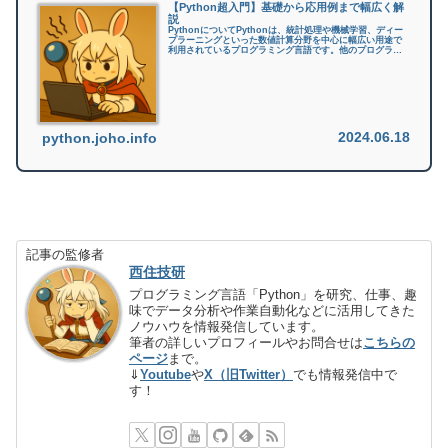
【Python超入門】基礎から応用例まで幅広く解
説
PythonについてPythonは、統計処理や機械学習、ディー
プラーニングといった数値計算分野を中心に幅広い用途で
利用されているプログラミング言語です。他のプログラミ
ング言語と比較して「コードが短くて読みやすい、書きや
すい」「ライブラリが豊...
2024.06.18
python.joho.info
記事の監修者
西住技研
プログラミング言語「Python」を研究、仕事、趣
味でデータ分析や作業自動化などに活用してきた
ノウハウを情報発信しています。
筆者の詳しいプロフィールやお問合せは
こちらの
ページ
まで。
⇓
Youtube
や
X（旧Twitter）
でも情報発信中で
す！