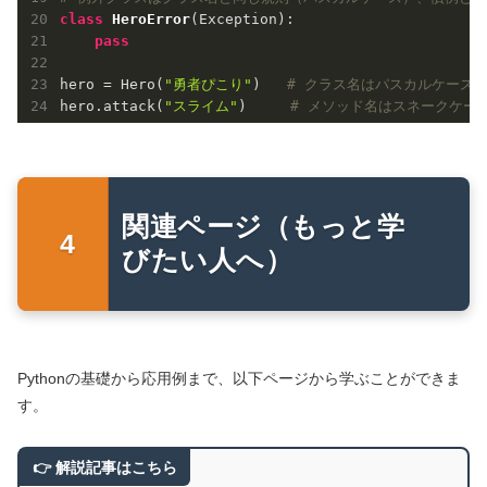
class
HeroError
(Exception)
:
pass
hero = Hero(
"勇者ぴこり"
)   
# クラス名はパスカルケース
hero.attack(
"スライム"
)     
# メソッド名はスネークケー
関連ページ（もっと学
びたい人へ）
Pythonの基礎から応用例まで、以下ページから学ぶことができま
す。