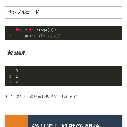
サンプルコード
for
 x 
in
 range(
3
):

    print(x)
# xを表示
実行結果
0
1
2
0、1、2と3回繰り返し処理が行われます。