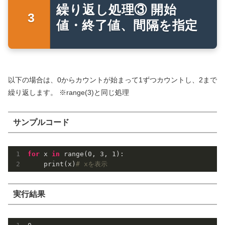
繰り返し処理③ 開始
値・終了値、間隔を指定
以下の場合は、0からカウントが始まって1ずつカウントし、2まで
繰り返します。 ※range(3)と同じ処理
サンプルコード
for
 x 
in
 range(
0
, 
3
, 
1
):

    print(x)
# xを表示
実行結果