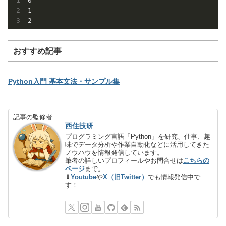
0
1
2
おすすめ記事
Python入門 基本文法・サンプル集
記事の監修者
西住技研
プログラミング言語「Python」を研究、仕事、趣
味でデータ分析や作業自動化などに活用してきた
ノウハウを情報発信しています。
筆者の詳しいプロフィールやお問合せは
こちらの
ページ
まで。
⇓
Youtube
や
X（旧Twitter）
でも情報発信中で
す！