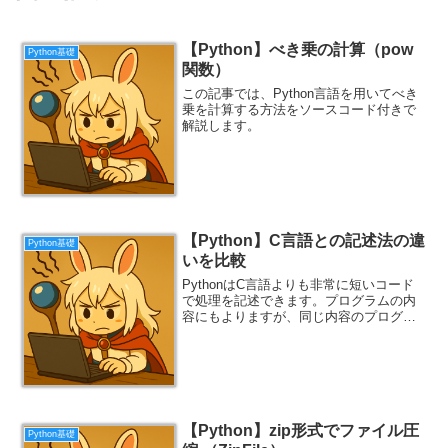
【Python】べき乗の計算（pow
Python基礎
関数）
この記事では、Python言語を用いてべき
乗を計算する方法をソースコード付きで
解説します。
【Python】C言語との記述法の違
Python基礎
いを比較
PythonはC言語よりも非常に短いコード
で処理を記述できます。プログラムの内
容にもよりますが、同じ内容のプログラ
ムを記述した場合、C言語に比べて
Pythonのほうが5～10倍程度少ないコー
ド量で済むと言われたりもしています。
このページでは...
【Python】zip形式でファイル圧
Python基礎