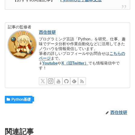
記事の監修者
西住技研
プログラミング言語「Python」を研究、仕事、趣
味でデータ分析や作業自動化などに活用してきた
ノウハウを情報発信しています。
筆者の詳しいプロフィールやお問合せは
こちらの
ページ
まで。
⇓
Youtube
や
X（旧Twitter）
でも情報発信中で
す！
Python基礎
西住技研
関連記事