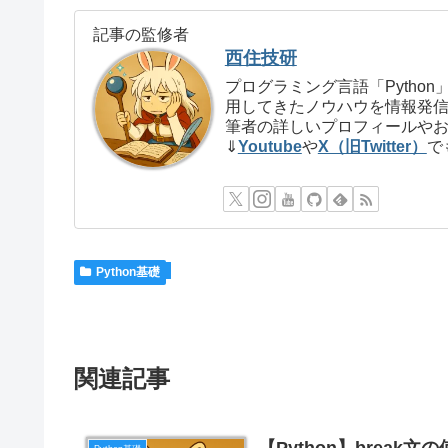
記事の監修者
西住技研
プログラミング言語「Pyth
用してきたノウハウを情報発
筆者の詳しいプロフィールや
⇓
Youtube
や
X（旧Twitter）
で
Python基礎
関連記事