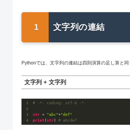
文字列の連結
Pythonでは、文字列の連結は四則演算の足し算と
文字列 + 文字列
# -*- coding: utf
-8
 -*-
str
 = 
"abc"
+
"def"
print
(
str
) 
# abcdef