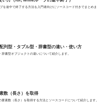
の使い方（for, whileループの途中終了）
 whileループを途中で終了する方法を入門者向けにソースコード付きでまとめま
型・配列型・タプル型・辞書型の違い・使い方
プル・辞書型オブジェクトの違いについて紹介します。
の要素数（長さ）を取得
プルの要素数（長さ）を取得する方法とソースコードについて紹介します。