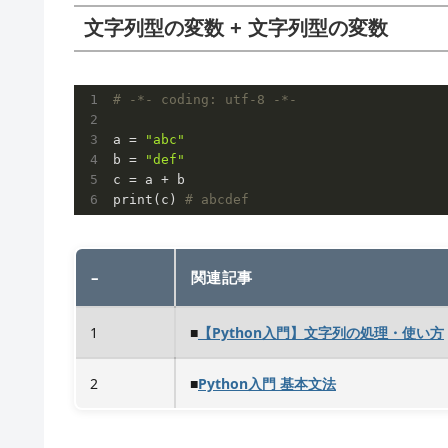
文字列型の変数 + 文字列型の変数
# -*- coding: utf-8 -*-
a = 
"abc"
b = 
"def"
c = a + b

print(c) 
# abcdef
–
関連記事
1
■
【Python入門】文字列の処理・使い方
2
■
Python入門 基本文法